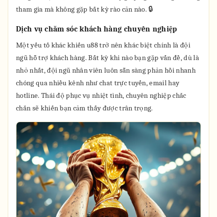
tham gia mà không gặp bất kỳ rào cản nào. 🔒
Dịch vụ chăm sóc khách hàng chuyên nghiệp
Một yếu tố khác khiến u88 trở nên khác biệt chính là đội
ngũ hỗ trợ khách hàng. Bất kỳ khi nào bạn gặp vấn đề, dù là
nhỏ nhất, đội ngũ nhân viên luôn sẵn sàng phản hồi nhanh
chóng qua nhiều kênh như chat trực tuyến, email hay
hotline. Thái độ phục vụ nhiệt tình, chuyên nghiệp chắc
chắn sẽ khiến bạn cảm thấy được trân trọng.