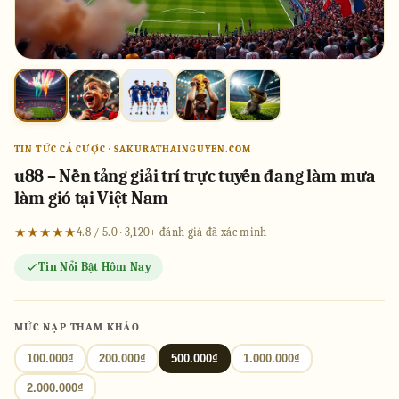
TIN TỨC CÁ CƯỢC · SAKURATHAINGUYEN.COM
u88 – Nền tảng giải trí trực tuyến đang làm mưa
làm gió tại Việt Nam
★★★★★
4.8 / 5.0 · 3,120+ đánh giá đã xác minh
Tin Nổi Bật Hôm Nay
MỨC NẠP THAM KHẢO
100.000₫
200.000₫
500.000₫
1.000.000₫
2.000.000₫