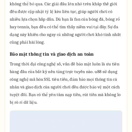
không thể bỏ qua. Các giải đấu lớn nhỏ trên khắp thế giới
đều được cập nhật tỷ lệ kèo liên tục, giúp người chơi có
nhiều lựa chọn hấp dẫn. Dù bạn là fan của bóng đá, bóng rổ
hay tennis, bạn đều có thể tìm thấy niềm vui tại đây. Sự đa
dạng này khiến cho ngay cả những người chơi khó tính nhất
cũng phải hài lòng.
Bảo mật thông tin và giao dịch an toàn
Trong thời đại công nghệ số, vấn đề bảo mật luôn là ưu tiên
hàng đầu của bất kỳ nền tảng trực tuyến nào. u88 sử dụng
công nghệ mã hóa SSL tiên tiến, đảm bảo mọi thông tin cá
nhân và giao dịch của người chơi đều được bảo vệ một cách
tuyệt đối. Bạn có thể yên tâm nạp tiền, rút tiền mà không lo
bị rò rỉ dữ liệu.