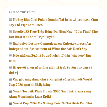
BẠN CÓ THỂ THÍCH
🎰
Hướng Dẫn Chơi Poker Omaha Tại iwin-win.com.co: Cầm
Tay Chỉ Việc Làm Theo
🎰
Socolive22 Trực Tiếp Bóng Đá Hôm Nay: “Cứu Tinh” Cho
Fan Ruột Khi Xem Trực Tuyến
🎰
Exclusive Lottery Campaigns on Kubet.express: An
Independent Assessment of What the Ads Don’t Say
🎰
Kèo nhà cái 24.5: Bí quyết chơi từ dân “cày kèo” lâu
năm
🎰
Bí quyết chọn nền tảng giải trí trực tuyến an toàn và
thú vị
🎰
Các góc máy đáng chú ý khi phát sóng bán kết World
Cup 2026 qua kk55.lighting
🎰
Wasit Terbaik Piala Dunia 2026 Saat Ini: Siapa yang
Akan Memimpin Laga Epik?
🎰
World Cup 2026 Và Những Cuộc So Tài Đỉnh Cao Thế