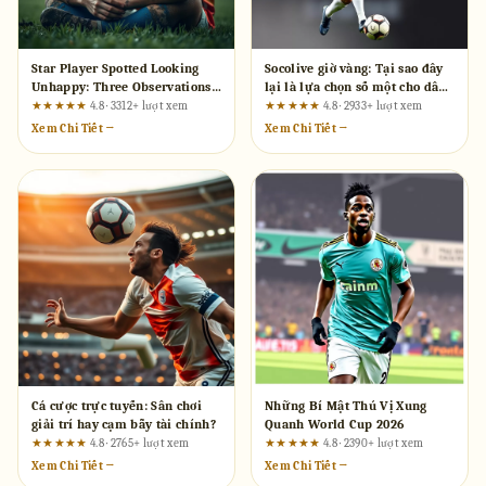
Star Player Spotted Looking
Socolive giờ vàng: Tại sao đây
Unhappy: Three Observations
lại là lựa chọn số một cho dân
About fu88.email and Who
mê bóng đá?
★★★★★
4.8 · 3312+ lượt xem
★★★★★
4.8 · 2933+ lượt xem
Should Think Twice
Xem Chi Tiết →
Xem Chi Tiết →
Cá cược trực tuyến: Sân chơi
Những Bí Mật Thú Vị Xung
giải trí hay cạm bẫy tài chính?
Quanh World Cup 2026
★★★★★
4.8 · 2765+ lượt xem
★★★★★
4.8 · 2390+ lượt xem
Xem Chi Tiết →
Xem Chi Tiết →