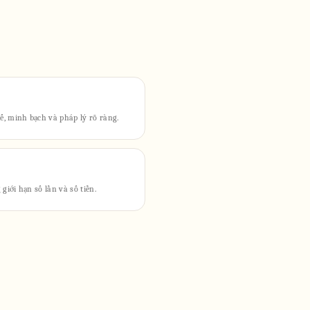
ế, minh bạch và pháp lý rõ ràng.
iới hạn số lần và số tiền.