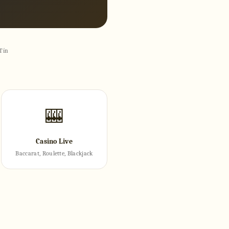
Tín
🎰
Casino Live
Baccarat, Roulette, Blackjack