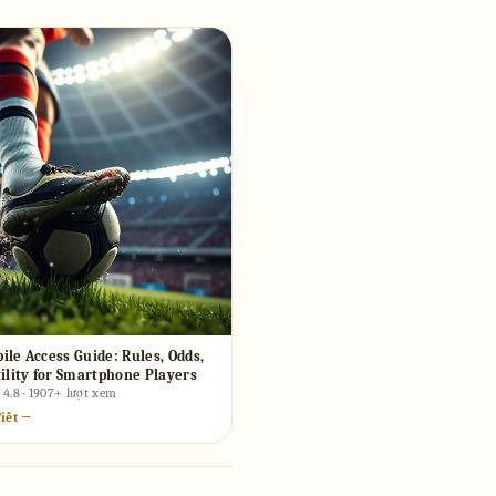
ile Access Guide: Rules, Odds,
tility for Smartphone Players
★
4.8 · 1907+ lượt xem
iết →