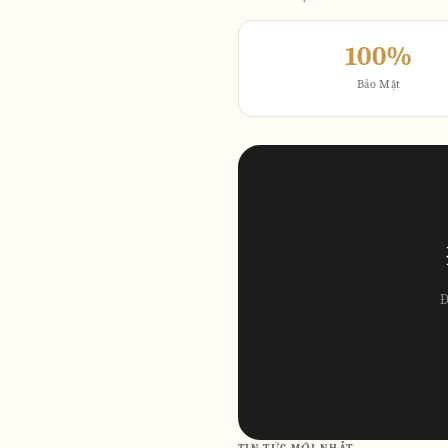
100%
Bảo Mật
Đ