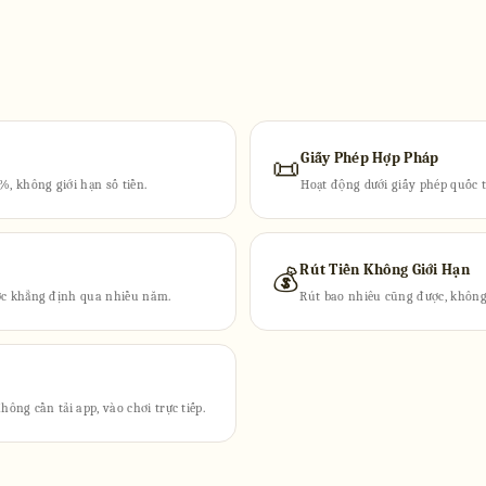
Giấy Phép Hợp Pháp
📜
%, không giới hạn số tiền.
Hoạt động dưới giấy phép quốc t
Rút Tiền Không Giới Hạn
💰
ợc khẳng định qua nhiều năm.
Rút bao nhiêu cũng được, không g
hông cần tải app, vào chơi trực tiếp.