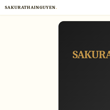
SAKURATHAINGUYEN
.
SAKUR