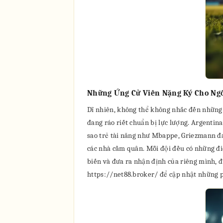
Những Ứng Cử Viên Nặng Ký Cho Ng
Dĩ nhiên, không thể không nhắc đến những "
đang ráo riết chuẩn bị lực lượng. Argentin
sao trẻ tài năng như Mbappe, Griezmann đa
các nhà cầm quân. Mỗi đội đều có những điể
biến và đưa ra nhận định của riêng mình, 
https://net88.broker/ để cập nhật những p