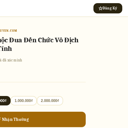
Đăng Ký
GUYEN.COM
uộc Đua Đến Chức Vô Địch
Tính
giá đã xác minh
000₫
1.000.000₫
2.000.000₫
⚡ Nhận Thưởng