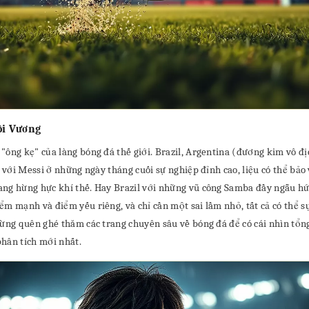
ôi Vương
ông kẹ" của làng bóng đá thế giới. Brazil, Argentina (đương kim vô địc
a với Messi ở những ngày tháng cuối sự nghiệp đỉnh cao, liệu có thể bả
ng hừng hực khí thế. Hay Brazil với những vũ công Samba đầy ngẫu hứ
m mạnh và điểm yếu riêng, và chỉ cần một sai lầm nhỏ, tất cả có thể s
đừng quên ghé thăm các trang chuyên sâu về bóng đá để có cái nhìn tổn
hân tích mới nhất.