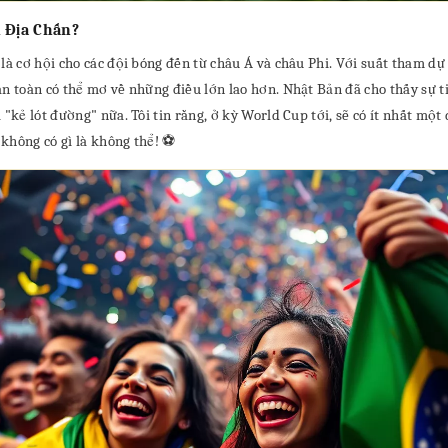
n Địa Chấn?
là cơ hội cho các đội bóng đến từ châu Á và châu Phi. Với suất tham dự
àn toàn có thể mơ về những điều lớn lao hơn. Nhật Bản đã cho thấy sự 
"kẻ lót đường" nữa. Tôi tin rằng, ở kỳ World Cup tới, sẽ có ít nhất một
 không có gì là không thể! ⚽