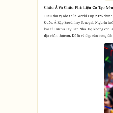
Châu Á Và Châu Phi: Liệu Có Tạo Nê
Điều thú vị nhất của World Cup 2026 chính 
Quốc, Ả Rập Saudi hay Senegal, Nigeria ho
bại cả Đức và Tây Ban Nha. Họ không còn là 
địa chấn thực sự. Đó là vẻ đẹp của bóng đá: