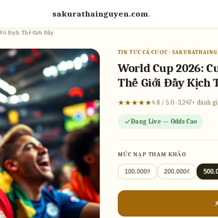
sakurathainguyen.com
.
Vô Địch Thế Giới Đầy
TIN TỨC CÁ CƯỢC · SAKURATHAIN
World Cup 2026: C
Thế Giới Đầy Kịch 
★★★★★
4.8 / 5.0 · 3,247+ đánh 
Đang Live — Odds Cao
MỨC NẠP THAM KHẢO
100.000₫
200.000₫
500.