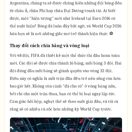
Argentina, chúng ta sẽ được chứng kiến những đội bóng đến
từ châu Á, châu Phi hay châu Đại Dương tranh tài. Ai biết
được, một "hiện tượng" mới như Iceland tại Euro 2016 có
thể xuất hiện? Bóng đá luôn đầy bất ngờ, và World Cup 2026
hứa hẹn sẽ là nơi những giấc mơ trở thành hiện thực. ⚽
Thay đổi cách chia bảng và vòng loại
Với 48 đội, FIFA đã thiết kế một thể thức thi đấu hoàn toàn
mới. Các đội sẽ được chia thành 16 bảng, mỗi bảng 3 đội. Hai
đội đứng đầu mỗi bảng sẽ giành quyền vào vòng 32 đội.
Điều này có nghĩa là mỗi trận đấu đều trở nên sống còn hơn
bao giờ hết. Không còn cảnh "đá cho có" ở vòng bảng nữa,
bởi chỉ cần một trận thua, bạn có thể bị loại ngay lập tức.
Cảm giác hồi hộp, nghẹt thở sẽ theo suốt giải đấu, và tôi cá
rằng sẽ có nhiều cú sốc hơn những kỳ World Cup trước.