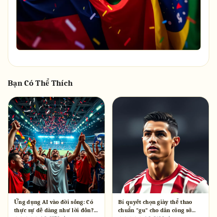
Bạn Có Thể Thích
Ứng dụng AI vào đời sống: Có
Bí quyết chọn giày thể thao
thực sự dễ dàng như lời đồn?
chuẩn "gu" cho dân công sở