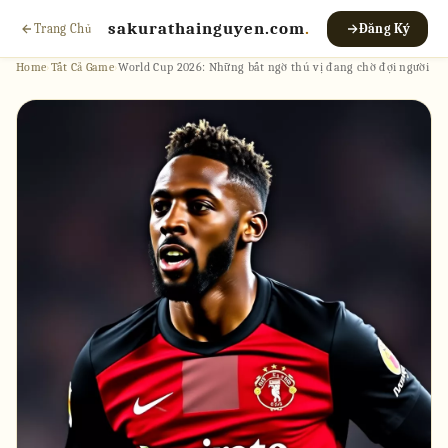
sakurathainguyen.com
.
Trang Chủ
Đăng Ký
Home
›
Tất Cả Game
›
World Cup 2026: Những bất ngờ thú vị đang chờ đợi người