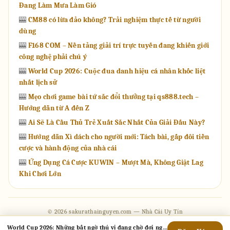
Đang Làm Mưa Làm Gió
🎰
CM88 có lừa đảo không? Trải nghiệm thực tế từ người
dùng
🎰
F168 COM – Nền tảng giải trí trực tuyến đang khiến giới
công nghệ phải chú ý
🎰
World Cup 2026: Cuộc đua danh hiệu cá nhân khốc liệt
nhất lịch sử
🎰
Mẹo chơi game bài tứ sắc đổi thưởng tại qs888.tech –
Hướng dẫn từ A đến Z
🎰
Ai Sẽ Là Cầu Thủ Trẻ Xuất Sắc Nhất Của Giải Đấu Này?
🎰
Hướng dẫn Xì dách cho người mới: Tách bài, gấp đôi tiền
cược và hành động của nhà cái
🎰
Ứng Dụng Cá Cược KUWIN – Mượt Mà, Không Giật Lag
Khi Chơi Lớn
© 2026 sakurathainguyen.com — Nhà Cái Uy Tín
Contact
·
Chính Sách Giao Dịch
·
Chính Sách Hoàn Trả
·
Chính Sách Bảo Mật
·
World Cup 2026: Những bất ngờ thú vị đang chờ đợi người hâm mộ