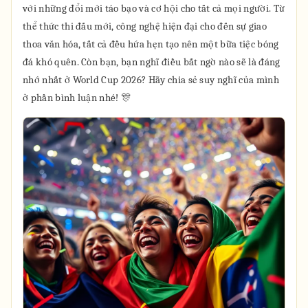
với những đổi mới táo bạo và cơ hội cho tất cả mọi người. Từ
thể thức thi đấu mới, công nghệ hiện đại cho đến sự giao
thoa văn hóa, tất cả đều hứa hẹn tạo nên một bữa tiệc bóng
đá khó quên. Còn bạn, bạn nghĩ điều bất ngờ nào sẽ là đáng
nhớ nhất ở World Cup 2026? Hãy chia sẻ suy nghĩ của mình
ở phần bình luận nhé! 🎊