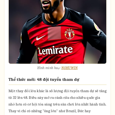
Hình minh hoạ:
NOHUWIN
Thể thức mới: 48 đội tuyển tham dự
Một thay đổi lớn khác là số lượng đội tuyển tham dự sẽ tăng
từ 32 lên 48. Điều này mở ra cánh cửa cho nhiều quốc gia
nhỏ hơn có cơ hội tỏa sáng trên sân chơi lớn nhất hành tinh.
Thay vì chỉ có những "ông lớn" như Brazil, Đức hay