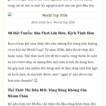
công, nó sẽ mở ra một kỷ nguyên mới cho các giải đấu lớn.
Hình minh hoạ: World Cup 2026
48 Đội Tuyển: Sân Chơi Lớn Hơn, Kịch Tính Hơn
Bạn có bao giờ cảm thấy tiếc cho những đội bóng nhỏ không
có cơ hội dự World Cup? Từ năm 2026, điều đó sẽ thay đổi
hoàn toàn. Thể thức mới với 48 đội tuyển, tăng thêm 16 suất
so với trước đây, sẽ mang đến một bức tranh đa dạng hơn.
Sự góp mặt của nhiều đội bóng mới sẽ làm tăng tính bất ngờ
và kịch tính. Ai mà biết được, một "ngựa ô" nào đó có thể
làm nên chuyện? 😉
Thể Thức Thi Đấu Mới: Vòng Bảng Không Còn
Nhàm Chán
Để phù hợp với 48 đội, thể thức thi đấu cũng được thay đổi.