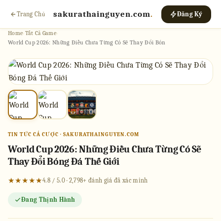
sakurathainguyen.com
.
Trang Chủ
Đăng Ký
Home
›
Tất Cả Game
›
World Cup 2026: Những Điều Chưa Từng Có Sẽ Thay Đổi Bón
TIN TỨC CÁ CƯỢC · SAKURATHAINGUYEN.COM
World Cup 2026: Những Điều Chưa Từng Có Sẽ
Thay Đổi Bóng Đá Thế Giới
★★★★★
4.8 / 5.0 · 2,798+ đánh giá đã xác minh
Đang Thịnh Hành