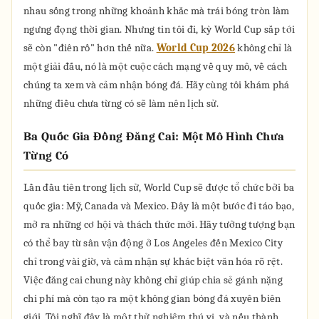
nhau sống trong những khoảnh khắc mà trái bóng tròn làm
ngưng đọng thời gian. Nhưng tin tôi đi, kỳ World Cup sắp tới
sẽ còn "điên rồ" hơn thế nữa.
World Cup 2026
không chỉ là
một giải đấu, nó là một cuộc cách mạng về quy mô, về cách
chúng ta xem và cảm nhận bóng đá. Hãy cùng tôi khám phá
những điều chưa từng có sẽ làm nên lịch sử.
Ba Quốc Gia Đồng Đăng Cai: Một Mô Hình Chưa
Từng Có
Lần đầu tiên trong lịch sử, World Cup sẽ được tổ chức bởi ba
quốc gia: Mỹ, Canada và Mexico. Đây là một bước đi táo bạo,
mở ra những cơ hội và thách thức mới. Hãy tưởng tượng bạn
có thể bay từ sân vận động ở Los Angeles đến Mexico City
chỉ trong vài giờ, và cảm nhận sự khác biệt văn hóa rõ rệt.
Việc đăng cai chung này không chỉ giúp chia sẻ gánh nặng
chi phí mà còn tạo ra một không gian bóng đá xuyên biên
giới. Tôi nghĩ đây là một thử nghiệm thú vị, và nếu thành