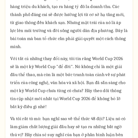
hàng triệu du khách, tạo ra hàng tỷ đô la doanh thu. Các
thành phố đăng cai sẽ được hưởng lợi từ cơ sở hạ tầng mới,
từ giao thông đến khách sạn. Nhưng mặt trái của nó là áp
lực lên môi trường và đời sống người dân địa phương. Đây là
bài toán mà ban tổ chức cần phải giải quyết một cách thông
minh.
Với tất cả những thay đổi này, tôi tin rằng World Cup 2026
sẽ là một kỳ World Cup "để đời". Nó không chỉ là một giải
đấu thể thao, mà còn là một bức tranh toàn cảnh về sự phát
triển của công nghệ, văn hóa và xã hội. Bạn đã sẵn sàng cho
một kỳ World Cup chưa từng có chưa? Hãy theo dõi thông
tin cập nhật mới nhất tại World Cup 2026 để không bỏ lỡ
bất kỳ điều gì nhé!
Và tôi rất tò mò: bạn nghĩ sao về thể thức 48 đội? Liệu nó có
làm giảm chất lượng giải đấu hay sẽ tạo ra những bất ngờ
thú vị? Hãy chia sẻ suy nghĩ của bạn ở phần bình luận bên