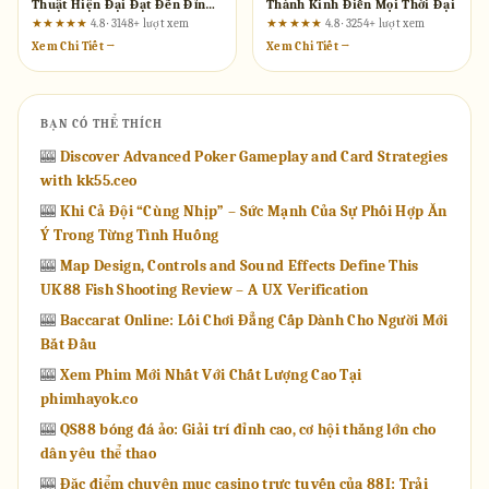
Thuật Hiện Đại Đạt Đến Đỉnh
Thành Kinh Điển Mọi Thời Đại
Cao Hoàn Thiện
★★★★★
4.8 · 3148+ lượt xem
★★★★★
4.8 · 3254+ lượt xem
Xem Chi Tiết →
Xem Chi Tiết →
BẠN CÓ THỂ THÍCH
🎰
Discover Advanced Poker Gameplay and Card Strategies
with kk55.ceo
🎰
Khi Cả Đội “Cùng Nhịp” – Sức Mạnh Của Sự Phối Hợp Ăn
Ý Trong Từng Tình Huống
🎰
Map Design, Controls and Sound Effects Define This
UK88 Fish Shooting Review – A UX Verification
🎰
Baccarat Online: Lối Chơi Đẳng Cấp Dành Cho Người Mới
Bắt Đầu
🎰
Xem Phim Mới Nhất Với Chất Lượng Cao Tại
phimhayok.co
🎰
QS88 bóng đá ảo: Giải trí đỉnh cao, cơ hội thắng lớn cho
dân yêu thể thao
🎰
Đặc điểm chuyên mục casino trực tuyến của 88I: Trải