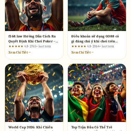
f168.law Hướng Dẫn Cách Ra
Điều khoản sử dụng GO88 có
Quyết Định Khi Chơi Poker –
gì đáng chú ý khi chơi trên
Kinh Nghiệm Từ Tay Chơi Kỳ
mobile?
★★★★★
4.8 · 2765+ lượt xem
★★★★★
4.8 · 2064+ lượt xem
Cựu
Xem Chi Tiết →
Xem Chi Tiết →
World Cup 2026: Khi Chiến
Top Trận Đấu Có Thể Trở