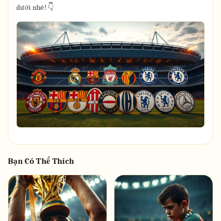
dưới nhé! 👇
Bạn Có Thể Thích