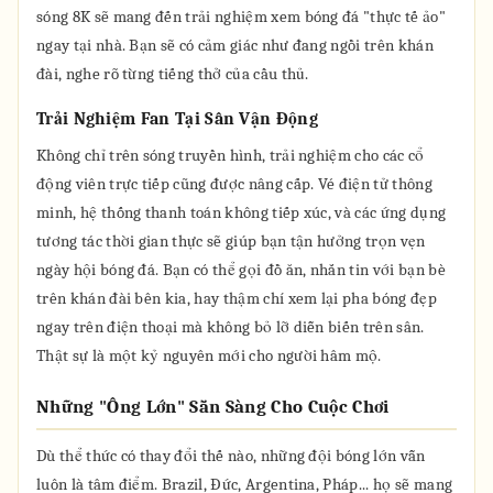
sóng 8K sẽ mang đến trải nghiệm xem bóng đá "thực tế ảo"
ngay tại nhà. Bạn sẽ có cảm giác như đang ngồi trên khán
đài, nghe rõ từng tiếng thở của cầu thủ.
Trải Nghiệm Fan Tại Sân Vận Động
Không chỉ trên sóng truyền hình, trải nghiệm cho các cổ
động viên trực tiếp cũng được nâng cấp. Vé điện tử thông
minh, hệ thống thanh toán không tiếp xúc, và các ứng dụng
tương tác thời gian thực sẽ giúp bạn tận hưởng trọn vẹn
ngày hội bóng đá. Bạn có thể gọi đồ ăn, nhắn tin với bạn bè
trên khán đài bên kia, hay thậm chí xem lại pha bóng đẹp
ngay trên điện thoại mà không bỏ lỡ diễn biến trên sân.
Thật sự là một kỷ nguyên mới cho người hâm mộ.
Những "Ông Lớn" Sẵn Sàng Cho Cuộc Chơi
Dù thể thức có thay đổi thế nào, những đội bóng lớn vẫn
luôn là tâm điểm. Brazil, Đức, Argentina, Pháp... họ sẽ mang