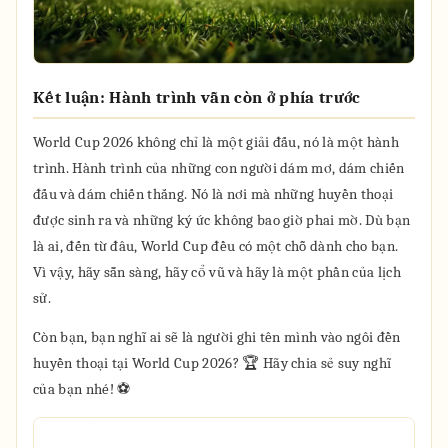
Kết luận: Hành trình vẫn còn ở phía trước
World Cup 2026 không chỉ là một giải đấu, nó là một hành
trình. Hành trình của những con người dám mơ, dám chiến
đấu và dám chiến thắng. Nó là nơi mà những huyền thoại
được sinh ra và những ký ức không bao giờ phai mờ. Dù bạn
là ai, đến từ đâu, World Cup đều có một chỗ dành cho bạn.
Vì vậy, hãy sẵn sàng, hãy cổ vũ và hãy là một phần của lịch
sử.
Còn bạn, bạn nghĩ ai sẽ là người ghi tên mình vào ngôi đền
huyền thoại tại World Cup 2026? 🏆 Hãy chia sẻ suy nghĩ
của bạn nhé! ⚽