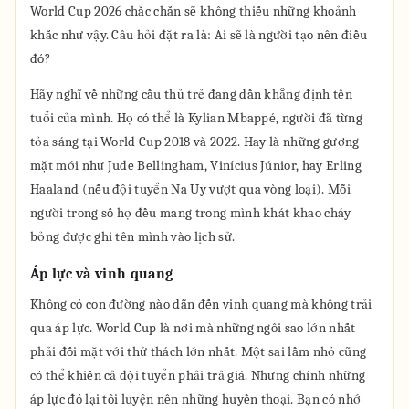
World Cup 2026 chắc chắn sẽ không thiếu những khoảnh
khắc như vậy. Câu hỏi đặt ra là: Ai sẽ là người tạo nên điều
đó?
Hãy nghĩ về những cầu thủ trẻ đang dần khẳng định tên
tuổi của mình. Họ có thể là Kylian Mbappé, người đã từng
tỏa sáng tại World Cup 2018 và 2022. Hay là những gương
mặt mới như Jude Bellingham, Vinícius Júnior, hay Erling
Haaland (nếu đội tuyển Na Uy vượt qua vòng loại). Mỗi
người trong số họ đều mang trong mình khát khao cháy
bỏng được ghi tên mình vào lịch sử.
Áp lực và vinh quang
Không có con đường nào dẫn đến vinh quang mà không trải
qua áp lực. World Cup là nơi mà những ngôi sao lớn nhất
phải đối mặt với thử thách lớn nhất. Một sai lầm nhỏ cũng
có thể khiến cả đội tuyển phải trả giá. Nhưng chính những
áp lực đó lại tôi luyện nên những huyền thoại. Bạn có nhớ