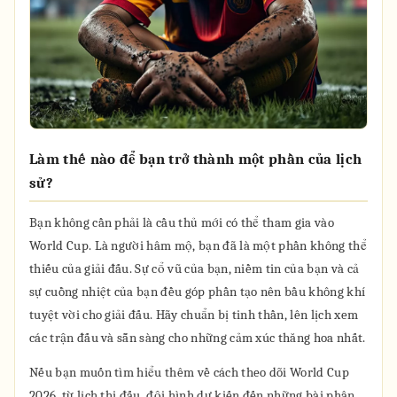
Làm thế nào để bạn trở thành một phần của lịch
sử?
Bạn không cần phải là cầu thủ mới có thể tham gia vào
World Cup. Là người hâm mộ, bạn đã là một phần không thể
thiếu của giải đấu. Sự cổ vũ của bạn, niềm tin của bạn và cả
sự cuồng nhiệt của bạn đều góp phần tạo nên bầu không khí
tuyệt vời cho giải đấu. Hãy chuẩn bị tinh thần, lên lịch xem
các trận đấu và sẵn sàng cho những cảm xúc thăng hoa nhất.
Nếu bạn muốn tìm hiểu thêm về cách theo dõi World Cup
2026, từ lịch thi đấu, đội hình dự kiến đến những bài phân