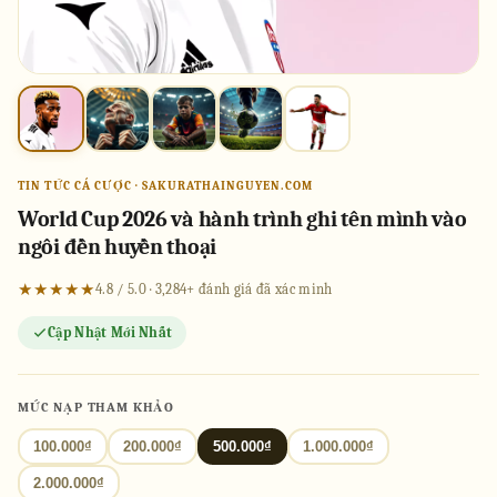
TIN TỨC CÁ CƯỢC · SAKURATHAINGUYEN.COM
World Cup 2026 và hành trình ghi tên mình vào
ngôi đền huyền thoại
★★★★★
4.8 / 5.0 · 3,284+ đánh giá đã xác minh
Cập Nhật Mới Nhất
MỨC NẠP THAM KHẢO
100.000₫
200.000₫
500.000₫
1.000.000₫
2.000.000₫