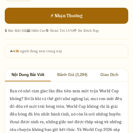
⚡ Nhận Thưởng
🔒 Bảo Mật SSL
🎰 Odds Cao
🔄 Hoàn Trả 1.5%
💳 Đa Kênh Nạp
🔥
426
người đang xem trang này
Nội Dung Bài Viết
Đánh Giá (3,284)
Giao Dịch
Bạn có nhớ cảm giác lần đầu tiên xem một trận World Cup
không? Đó là khi cả thế giới như ngừng lại, mọi con mắt đều
đổ dồn về một trái bóng tròn. World Cup không chỉ là giải
đấu bóng đá lớn nhất hành tinh, nó còn là nơi những huyền
thoại được sinh ra, những giấc mơ được thắp sáng và những
câu chuyện không bao giờ kết thúc. Và World Cup 2026 sắp