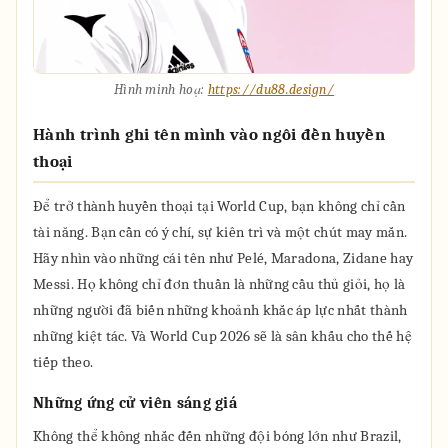
Hình minh hoạ:
https://du88.design/
Hành trình ghi tên mình vào ngôi đền huyền
thoại
Để trở thành huyền thoại tại World Cup, bạn không chỉ cần
tài năng. Bạn cần có ý chí, sự kiên trì và một chút may mắn.
Hãy nhìn vào những cái tên như Pelé, Maradona, Zidane hay
Messi. Họ không chỉ đơn thuần là những cầu thủ giỏi, họ là
những người đã biến những khoảnh khắc áp lực nhất thành
những kiệt tác. Và World Cup 2026 sẽ là sân khấu cho thế hệ
tiếp theo.
Những ứng cử viên sáng giá
Không thể không nhắc đến những đội bóng lớn như Brazil,