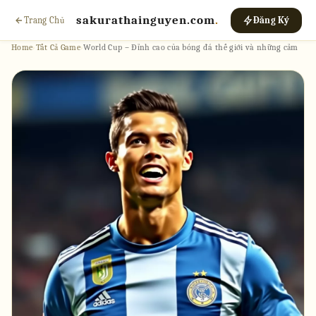
sakurathainguyen.com
.
Trang Chủ
Đăng Ký
Home
›
Tất Cả Game
›
World Cup – Đỉnh cao của bóng đá thế giới và những cảm