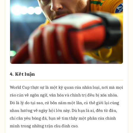
4. Kết luận
World Cup thực sự là một kỳ quan của nhân loại, nơi mà mọi
rào cản về ngôn ngữ, văn hóa và chính trị đều bị xóa nhòa.
Đó là lý do tại sao, cứ bốn năm một lần, cả thế giới lại cùng
nhau hướng về ngày hội lớn này. Dù bạn là ai, đến từ đâu,
chỉ cần yêu bóng đá, bạn sẽ tìm thấy một phần của chính
mình trong những trận cầu đỉnh cao.