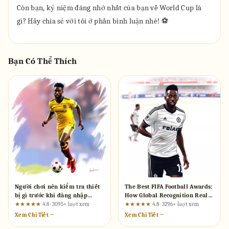
Còn bạn, kỷ niệm đáng nhớ nhất của bạn về World Cup là
gì? Hãy chia sẻ với tôi ở phần bình luận nhé! ⚽
Bạn Có Thể Thích
Người chơi nên kiểm tra thiết
The Best FIFA Football Awards:
bị gì trước khi đăng nhập
How Global Recognition Really
Debet
Works in 2025
★★★★★
4.8 · 3095+ lượt xem
★★★★★
4.8 · 3296+ lượt xem
Xem Chi Tiết →
Xem Chi Tiết →