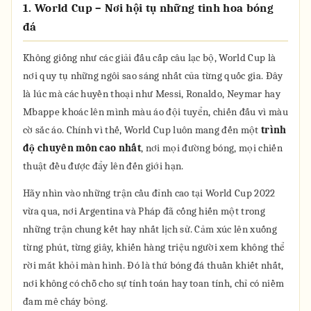
1. World Cup – Nơi hội tụ những tinh hoa bóng
đá
Không giống như các giải đấu cấp câu lạc bộ, World Cup là
nơi quy tụ những ngôi sao sáng nhất của từng quốc gia. Đây
là lúc mà các huyền thoại như Messi, Ronaldo, Neymar hay
Mbappe khoác lên mình màu áo đội tuyển, chiến đấu vì màu
cờ sắc áo. Chính vì thế, World Cup luôn mang đến một
trình
độ chuyên môn cao nhất
, nơi mọi đường bóng, mọi chiến
thuật đều được đẩy lên đến giới hạn.
Hãy nhìn vào những trận cầu đỉnh cao tại World Cup 2022
vừa qua, nơi Argentina và Pháp đã cống hiến một trong
những trận chung kết hay nhất lịch sử. Cảm xúc lên xuống
từng phút, từng giây, khiến hàng triệu người xem không thể
rời mắt khỏi màn hình. Đó là thứ bóng đá thuần khiết nhất,
nơi không có chỗ cho sự tính toán hay toan tính, chỉ có niềm
đam mê cháy bỏng.