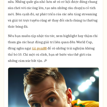
nữa. Những quốc gia nhỏ hơn sẽ có cơ hội được đứng chung
sân chơi với các ông lớn, tạo nên những câu chuyện cổ tích
mới. Bên cạnh đó, sự phát triển của các nền tảng streaming
và giải trí trực tuyến cũng sẽ thay đổi cách chúng ta thưởng
thức bóng đá.
Nếu bạn muốn cập nhật tin tức, xem highlight hay thậm chí
tham gia các hoạt động giải trí liên quan đến World Cup,
đừng ngần ngại
tải gem88
để có những trải nghiệm không
thể bỏ lỡ. Chỉ một cú click, bạn sẽ bước vào thế giới của
những cảm xúc bất tận. 🎉