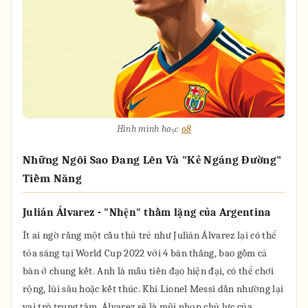
Hình minh hoạ:
o8
Những Ngôi Sao Đang Lên Và "Kẻ Ngáng Đường"
Tiềm Năng
Julián Álvarez - "Nhện" thầm lặng của Argentina
Ít ai ngờ rằng một cầu thủ trẻ như Julián Álvarez lại có thể
tỏa sáng tại World Cup 2022 với 4 bàn thắng, bao gồm cả
bàn ở chung kết. Anh là mẫu tiền đạo hiện đại, có thể chơi
rộng, lùi sâu hoặc kết thúc. Khi Lionel Messi dần nhường lại
vai trò trung tâm, Álvarez sẽ là mũi nhọn chủ lực của