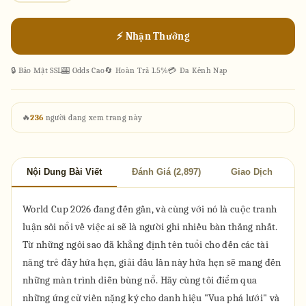
⚡ Nhận Thưởng
🔒 Bảo Mật SSL
🎰 Odds Cao
🔄 Hoàn Trả 1.5%
💳 Đa Kênh Nạp
🔥
236
người đang xem trang này
Nội Dung Bài Viết
Đánh Giá (2,897)
Giao Dịch
World Cup 2026 đang đến gần, và cùng với nó là cuộc tranh
luận sôi nổi về việc ai sẽ là người ghi nhiều bàn thắng nhất.
Từ những ngôi sao đã khẳng định tên tuổi cho đến các tài
năng trẻ đầy hứa hẹn, giải đấu lần này hứa hẹn sẽ mang đến
những màn trình diễn bùng nổ. Hãy cùng tôi điểm qua
những ứng cử viên nặng ký cho danh hiệu "Vua phá lưới" và