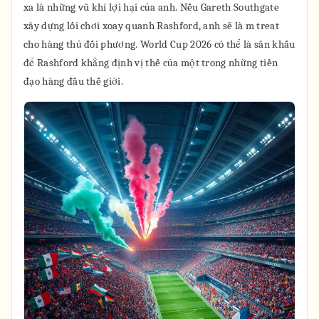
xa là những vũ khí lợi hại của anh. Nếu Gareth Southgate
xây dựng lối chơi xoay quanh Rashford, anh sẽ là m treat
cho hàng thủ đối phương. World Cup 2026 có thể là sân khấu
để Rashford khẳng định vị thế của một trong những tiền
đạo hàng đầu thế giới.