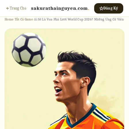
sakurathainguyen.com
.
Trang Chủ
Đăng Ký
Home
›
Tất Cả Game
›
Ai Sẽ Là Vua Phá Lưới World Cup 2026? Những Ứng Cử Viên