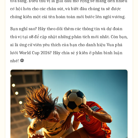
tỏa sáng. Điều thú vị là giải đấu mở rộng sẽ mang đến nhiều
cơ hội hơn cho các chân sút, và biết đâu chúng ta sẽ được
chứng kiến một cái tên hoàn toàn mới bước lên ngôi vương.
Bạn nghĩ sao? Hãy theo dõi thêm các thông tin và dự đoán
thú vị tại o8 để cập nhật những phân tích mới nhất. Còn bạn,
ai là ứng cử viên yêu thích của bạn cho danh hiệu Vua phá
lưới World Cup 2026? Hãy chia sẻ ý kiến ở phần bình luận
nhé! ⚽