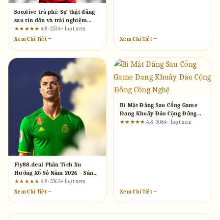
Socolive trả phí: Sự thật đằng
sau tin đồn và trải nghiệm
thực tế
★★★★★
4.8 · 2534+ lượt xem
Xem Chi Tiết →
Xem Chi Tiết →
Bí Mật Đằng Sau Cổng Game
Đang Khuấy Đảo Cộng Đồng
Công Nghệ
★★★★★
4.8 · 3084+ lượt xem
Fly88.deal Phân Tích Xu
Hướng Xổ Số Năm 2026 – Sân
Chơi Thực Chiến Cho Dân
★★★★★
4.8 · 3363+ lượt xem
Chuyên
Xem Chi Tiết →
Xem Chi Tiết →