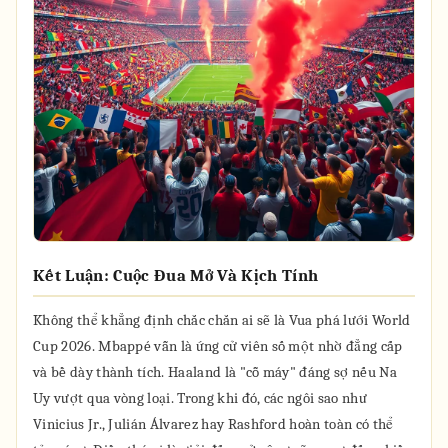
Kết Luận: Cuộc Đua Mở Và Kịch Tính
Không thể khẳng định chắc chắn ai sẽ là Vua phá lưới World
Cup 2026. Mbappé vẫn là ứng cử viên số một nhờ đẳng cấp
và bề dày thành tích. Haaland là "cỗ máy" đáng sợ nếu Na
Uy vượt qua vòng loại. Trong khi đó, các ngôi sao như
Vinicius Jr., Julián Álvarez hay Rashford hoàn toàn có thể