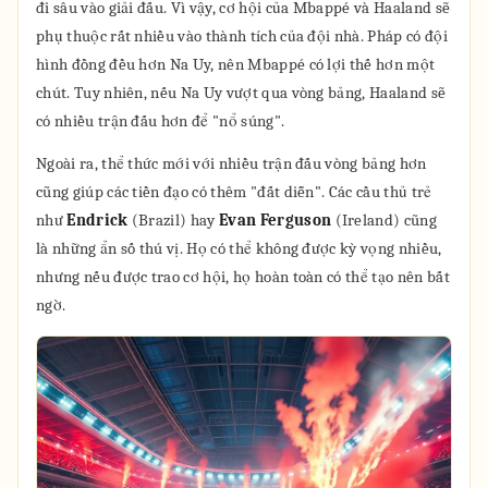
đi sâu vào giải đấu. Vì vậy, cơ hội của Mbappé và Haaland sẽ
phụ thuộc rất nhiều vào thành tích của đội nhà. Pháp có đội
hình đồng đều hơn Na Uy, nên Mbappé có lợi thế hơn một
chút. Tuy nhiên, nếu Na Uy vượt qua vòng bảng, Haaland sẽ
có nhiều trận đấu hơn để "nổ súng".
Ngoài ra, thể thức mới với nhiều trận đấu vòng bảng hơn
cũng giúp các tiền đạo có thêm "đất diễn". Các cầu thủ trẻ
như
Endrick
(Brazil) hay
Evan Ferguson
(Ireland) cũng
là những ẩn số thú vị. Họ có thể không được kỳ vọng nhiều,
nhưng nếu được trao cơ hội, họ hoàn toàn có thể tạo nên bất
ngờ.