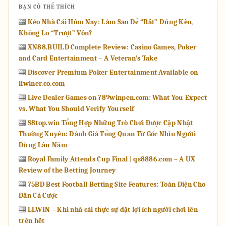
BẠN CÓ THỂ THÍCH
🎰
Kèo Nhà Cái Hôm Nay: Làm Sao Để “Bắt” Đúng Kèo,
Không Lo “Trượt” Vốn?
🎰
XN88.BUILD Complete Review: Casino Games, Poker
and Card Entertainment – A Veteran’s Take
🎰
Discover Premium Poker Entertainment Available on
llwiner.co.com
🎰
Live Dealer Games on 789winpen.com: What You Expect
vs. What You Should Verify Yourself
🎰
S8top.win Tổng Hợp Những Trò Chơi Được Cập Nhật
Thường Xuyên: Đánh Giá Tổng Quan Từ Góc Nhìn Người
Dùng Lâu Năm
🎰
Royal Family Attends Cup Final | qs8886.com – A UX
Review of the Betting Journey
🎰
75BD Best Football Betting Site Features: Toàn Diện Cho
Dân Cá Cược
🎰
LLWIN – Khi nhà cái thực sự đặt lợi ích người chơi lên
trên hết