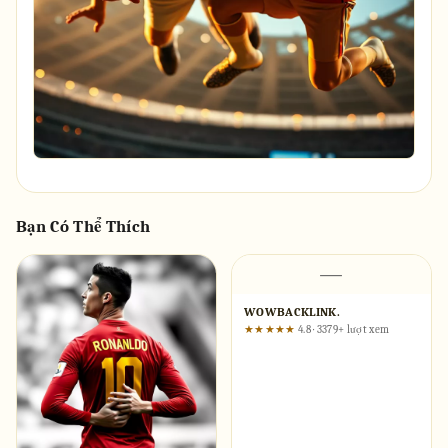
Bạn Có Thể Thích
—
WOWBACKLINK.
★★★★★
4.8 · 3379+ lượt xem