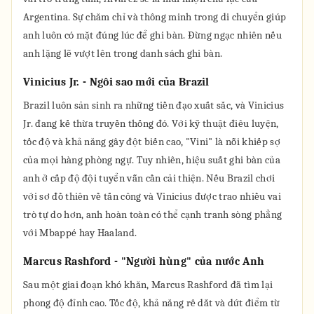
Argentina. Sự chăm chỉ và thông minh trong di chuyển giúp
anh luôn có mặt đúng lúc để ghi bàn. Đừng ngạc nhiên nếu
anh lặng lẽ vượt lên trong danh sách ghi bàn.
Vinicius Jr. - Ngôi sao mới của Brazil
Brazil luôn sản sinh ra những tiền đạo xuất sắc, và Vinicius
Jr. đang kế thừa truyền thống đó. Với kỹ thuật điêu luyện,
tốc độ và khả năng gây đột biến cao, "Vini" là nỗi khiếp sợ
của mọi hàng phòng ngự. Tuy nhiên, hiệu suất ghi bàn của
anh ở cấp độ đội tuyển vẫn cần cải thiện. Nếu Brazil chơi
với sơ đồ thiên về tấn công và Vinicius được trao nhiều vai
trò tự do hơn, anh hoàn toàn có thể cạnh tranh sòng phẳng
với Mbappé hay Haaland.
Marcus Rashford - "Người hùng" của nước Anh
Sau một giai đoạn khó khăn, Marcus Rashford đã tìm lại
phong độ đỉnh cao. Tốc độ, khả năng rê dắt và dứt điểm từ