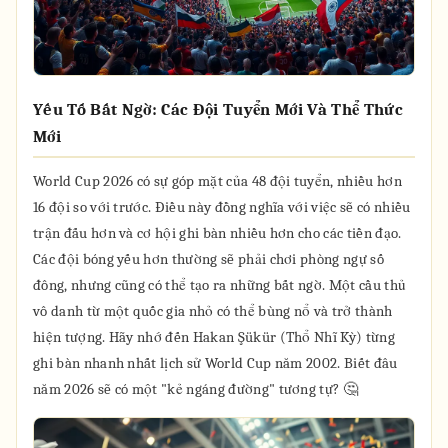
Yếu Tố Bất Ngờ: Các Đội Tuyển Mới Và Thể Thức
Mới
World Cup 2026 có sự góp mặt của 48 đội tuyển, nhiều hơn
16 đội so với trước. Điều này đồng nghĩa với việc sẽ có nhiều
trận đấu hơn và cơ hội ghi bàn nhiều hơn cho các tiền đạo.
Các đội bóng yếu hơn thường sẽ phải chơi phòng ngự số
đông, nhưng cũng có thể tạo ra những bất ngờ. Một cầu thủ
vô danh từ một quốc gia nhỏ có thể bùng nổ và trở thành
hiện tượng. Hãy nhớ đến Hakan Şükür (Thổ Nhĩ Kỳ) từng
ghi bàn nhanh nhất lịch sử World Cup năm 2002. Biết đâu
năm 2026 sẽ có một "kẻ ngáng đường" tương tự? 🤔