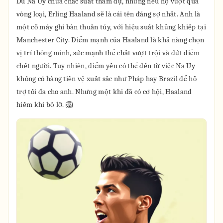
Dù Na Uy chưa chắc suất tham dự, nhưng nếu họ vượt qua
vòng loại, Erling Haaland sẽ là cái tên đáng sợ nhất. Anh là
một cỗ máy ghi bàn thuần túy, với hiệu suất khủng khiếp tại
Manchester City. Điểm mạnh của Haaland là khả năng chọn
vị trí thông minh, sức mạnh thể chất vượt trội và dứt điểm
chết người. Tuy nhiên, điểm yếu có thể đến từ việc Na Uy
không có hàng tiền vệ xuất sắc như Pháp hay Brazil để hỗ
trợ tối đa cho anh. Nhưng một khi đã có cơ hội, Haaland
hiếm khi bỏ lỡ. 🦁