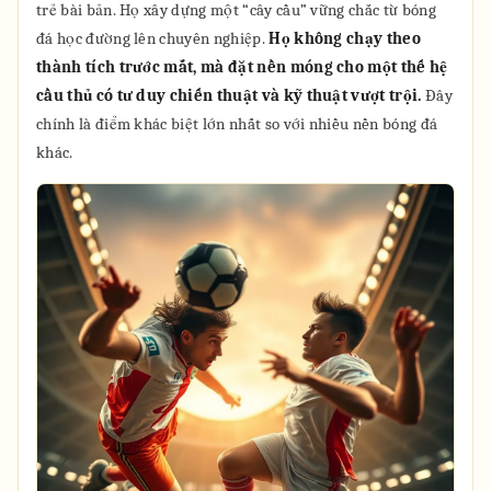
trẻ bài bản. Họ xây dựng một “cây cầu” vững chắc từ bóng
đá học đường lên chuyên nghiệp.
Họ không chạy theo
thành tích trước mắt, mà đặt nền móng cho một thế hệ
cầu thủ có tư duy chiến thuật và kỹ thuật vượt trội.
Đây
chính là điểm khác biệt lớn nhất so với nhiều nền bóng đá
khác.