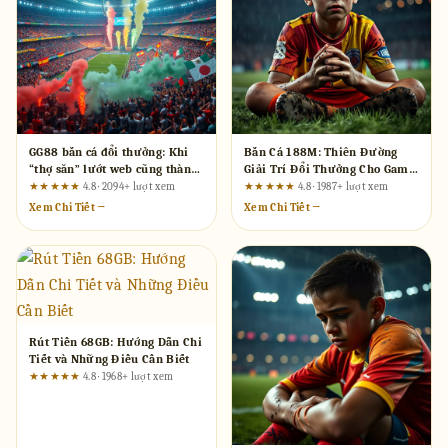
GG88 bắn cá đổi thưởng: Khi
Bắn Cá 188M: Thiên Đường
“thợ săn” lướt web cũng thành
Giải Trí Đổi Thưởng Cho Game
cao thủ kiếm tiền
Thủ Việt
★★★★★
4.8 · 2094+ lượt xem
★★★★★
4.8 · 1987+ lượt xem
Xem Chi Tiết →
Xem Chi Tiết →
Rút Tiền 68GB: Hướng Dẫn Chi
Tiết và Những Điều Cần Biết
★★★★★
4.8 · 1968+ lượt xem