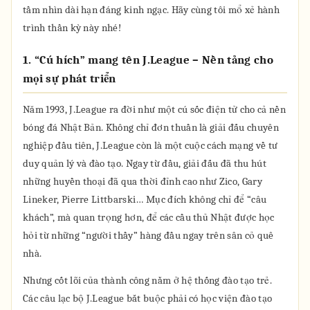
tầm nhìn dài hạn đáng kinh ngạc. Hãy cùng tôi mổ xẻ hành
trình thần kỳ này nhé!
1. “Cú hích” mang tên J.League – Nền tảng cho
mọi sự phát triển
Năm 1993, J.League ra đời như một cú sốc điện tử cho cả nền
bóng đá Nhật Bản. Không chỉ đơn thuần là giải đấu chuyên
nghiệp đầu tiên, J.League còn là một cuộc cách mạng về tư
duy quản lý và đào tạo. Ngay từ đầu, giải đấu đã thu hút
những huyền thoại đã qua thời đỉnh cao như Zico, Gary
Lineker, Pierre Littbarski… Mục đích không chỉ để “câu
khách”, mà quan trọng hơn, để các cầu thủ Nhật được học
hỏi từ những “người thầy” hàng đầu ngay trên sân cỏ quê
nhà.
Nhưng cốt lõi của thành công nằm ở hệ thống đào tạo trẻ.
Các câu lạc bộ J.League bắt buộc phải có học viện đào tạo