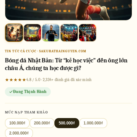
TIN TỨC CÁ CƯỢC · SAKURATHAINGUYEN.COM
Bóng đá Nhật Bản: Từ “kẻ học việc” đến ông lớn
châu Á, chúng ta học được gì?
★★★★★
4.8 / 5.0 · 2,334+ đánh giá đã xác minh
Đang Thịnh Hành
MỨC NẠP THAM KHẢO
100.000₫
200.000₫
500.000₫
1.000.000₫
2.000.000₫