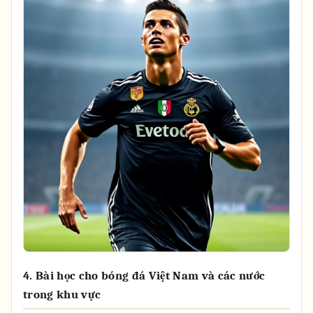
4. Bài học cho bóng đá Việt Nam và các nước
trong khu vực