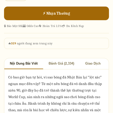
⚡ Nhận Thưởng
🔒 Bảo Mật SSL
🎰 Odds Cao
🔄 Hoàn Trả 1.5%
💳 Đa Kênh Nạp
🔥
319
người đang xem trang này
Nội Dung Bài Viết
Đánh Giá (2,334)
Giao Dịch
Có bao giờ bạn tự hỏi, vì sao bóng đá Nhật Bản lại “lột xác”
ngoạn mục đến vậy? Từ một nền bóng đá vô danh đầu thập
niên 90, giờ đây họ đã trở thành thế lực thường trực tại
World Cup, sản sinh ra những ngôi sao chơi bóng đỉnh cao
tại châu Âu. Hành trình ấy không chỉ là câu chuyện về thể
thao, mà còn là bài học về chiến lược, sự kiên nhẫn và một