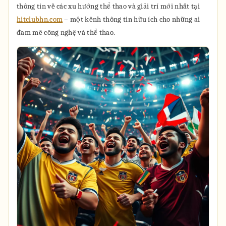
thông tin về các xu hướng thể thao và giải trí mới nhất tại
hitclubhn.com
– một kênh thông tin hữu ích cho những ai
đam mê công nghệ và thể thao.