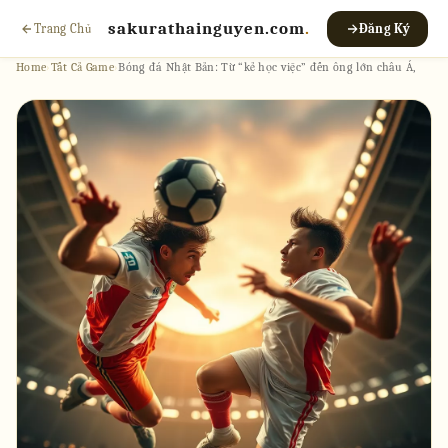
sakurathainguyen.com
.
Trang Chủ
Đăng Ký
Home
›
Tất Cả Game
›
Bóng đá Nhật Bản: Từ “kẻ học việc” đến ông lớn châu Á,