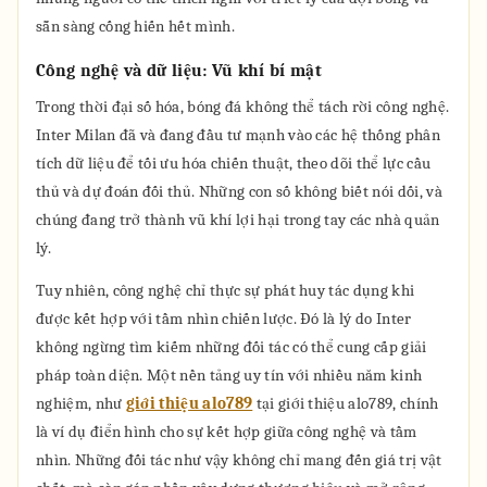
sẵn sàng cống hiến hết mình.
Công nghệ và dữ liệu: Vũ khí bí mật
Trong thời đại số hóa, bóng đá không thể tách rời công nghệ.
Inter Milan đã và đang đầu tư mạnh vào các hệ thống phân
tích dữ liệu để tối ưu hóa chiến thuật, theo dõi thể lực cầu
thủ và dự đoán đối thủ. Những con số không biết nói dối, và
chúng đang trở thành vũ khí lợi hại trong tay các nhà quản
lý.
Tuy nhiên, công nghệ chỉ thực sự phát huy tác dụng khi
được kết hợp với tầm nhìn chiến lược. Đó là lý do Inter
không ngừng tìm kiếm những đối tác có thể cung cấp giải
pháp toàn diện. Một nền tảng uy tín với nhiều năm kinh
nghiệm, như
giới thiệu alo789
tại giới thiệu alo789, chính
là ví dụ điển hình cho sự kết hợp giữa công nghệ và tầm
nhìn. Những đối tác như vậy không chỉ mang đến giá trị vật