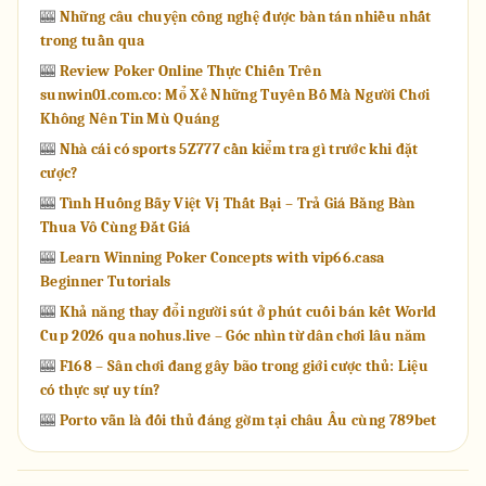
🎰
Những câu chuyện công nghệ được bàn tán nhiều nhất
trong tuần qua
🎰
Review Poker Online Thực Chiến Trên
sunwin01.com.co: Mổ Xẻ Những Tuyên Bố Mà Người Chơi
Không Nên Tin Mù Quáng
🎰
Nhà cái có sports 5Z777 cần kiểm tra gì trước khi đặt
cược?
🎰
Tình Huống Bẫy Việt Vị Thất Bại – Trả Giá Bằng Bàn
Thua Vô Cùng Đắt Giá
🎰
Learn Winning Poker Concepts with vip66.casa
Beginner Tutorials
🎰
Khả năng thay đổi người sút ở phút cuối bán kết World
Cup 2026 qua nohus.live – Góc nhìn từ dân chơi lâu năm
🎰
F168 – Sân chơi đang gây bão trong giới cược thủ: Liệu
có thực sự uy tín?
🎰
Porto vẫn là đối thủ đáng gờm tại châu Âu cùng 789bet