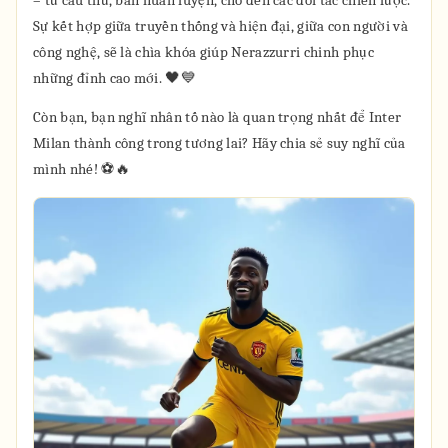
– từ cầu thủ, ban huấn luyện, cho đến các đối tác chiến lược.
Sự kết hợp giữa truyền thống và hiện đại, giữa con người và
công nghệ, sẽ là chìa khóa giúp Nerazzurri chinh phục
những đỉnh cao mới. 🖤💙
Còn bạn, bạn nghĩ nhân tố nào là quan trọng nhất để Inter
Milan thành công trong tương lai? Hãy chia sẻ suy nghĩ của
mình nhé! ⚽🔥