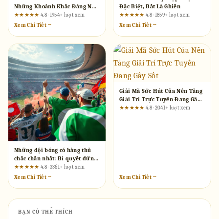
Những Khoảnh Khắc Đáng Nhớ
Đặc Biệt, Bắt Là Ghiền
Và Cơ Hội Cá Cược Từ Luật
★★★★★
4.8 · 1954+ lượt xem
★★★★★
4.8 · 1859+ lượt xem
Chơi Đến Xác Suất
Xem Chi Tiết →
Xem Chi Tiết →
Giải Mã Sức Hút Của Nền Tảng
Giải Trí Trực Tuyến Đang Gây
Sốt
★★★★★
4.8 · 2041+ lượt xem
Những đội bóng có hàng thủ
chắc chắn nhất: Bí quyết đứng
vững trước mọi sóng gió
★★★★★
4.8 · 3361+ lượt xem
Xem Chi Tiết →
Xem Chi Tiết →
BẠN CÓ THỂ THÍCH