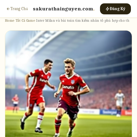
sakurathainguyen.com
.
Trang Chủ
Đăng Ký
Home
›
Tất Cả Game
›
Inter Milan và bài toán tìm kiếm nhân tố phù hợp cho th