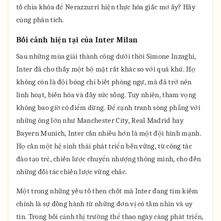
tố chìa khóa để Nerazzurri hiện thực hóa giấc mơ ấy? Hãy
cùng phân tích.
Bối cảnh hiện tại của Inter Milan
Sau những mùa giải thành công dưới thời Simone Inzaghi,
Inter đã cho thấy một bộ mặt rất khác so với quá khứ. Họ
không còn là đội bóng chỉ biết phòng ngự, mà đã trở nên
linh hoạt, biến hóa và đầy sức sống. Tuy nhiên, tham vọng
không bao giờ có điểm dừng. Để cạnh tranh sòng phẳng với
những ông lớn như Manchester City, Real Madrid hay
Bayern Munich, Inter cần nhiều hơn là một đội hình mạnh.
Họ cần một hệ sinh thái phát triển bền vững, từ công tác
đào tạo trẻ, chiến lược chuyển nhượng thông minh, cho đến
những đối tác chiến lược vững chắc.
Một trong những yếu tố then chốt mà Inter đang tìm kiếm
chính là sự đồng hành từ những đơn vị có tầm nhìn và uy
tín. Trong bối cảnh thị trường thể thao ngày càng phát triển,