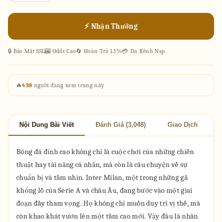
⚡ Nhận Thưởng
🔒 Bảo Mật SSL
🎰 Odds Cao
🔄 Hoàn Trả 1.5%
💳 Đa Kênh Nạp
🔥
438
người đang xem trang này
Nội Dung Bài Viết
Đánh Giá (3,048)
Giao Dịch
Bóng đá đỉnh cao không chỉ là cuộc chơi của những chiến
thuật hay tài năng cá nhân, mà còn là câu chuyện về sự
chuẩn bị và tầm nhìn. Inter Milan, một trong những gã
khổng lồ của Serie A và châu Âu, đang bước vào một giai
đoạn đầy tham vọng. Họ không chỉ muốn duy trì vị thế, mà
còn khao khát vươn lên một tầm cao mới. Vậy đâu là nhân