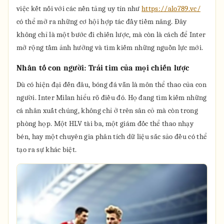
việc kết nối với các nền tảng uy tín như
https://alo789.vc/
có thể mở ra những cơ hội hợp tác đầy tiềm năng. Đây
không chỉ là một bước đi chiến lược, mà còn là cách để Inter
mở rộng tầm ảnh hưởng và tìm kiếm những nguồn lực mới.
Nhân tố con người: Trái tim của mọi chiến lược
Dù có hiện đại đến đâu, bóng đá vẫn là môn thể thao của con
người. Inter Milan hiểu rõ điều đó. Họ đang tìm kiếm những
cá nhân xuất chúng, không chỉ ở trên sân cỏ mà còn trong
phòng họp. Một HLV tài ba, một giám đốc thể thao nhạy
bén, hay một chuyên gia phân tích dữ liệu sắc sảo đều có thể
tạo ra sự khác biệt.