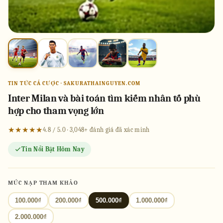
TIN TỨC CÁ CƯỢC · SAKURATHAINGUYEN.COM
Inter Milan và bài toán tìm kiếm nhân tố phù
hợp cho tham vọng lớn
★★★★★
4.8 / 5.0 · 3,048+ đánh giá đã xác minh
Tin Nổi Bật Hôm Nay
MỨC NẠP THAM KHẢO
100.000₫
200.000₫
500.000₫
1.000.000₫
2.000.000₫