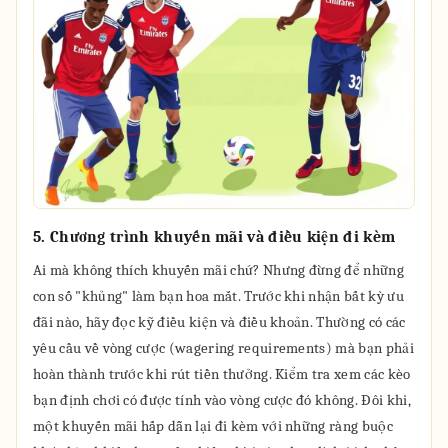
5. Chương trình khuyến mãi và điều kiện đi kèm
Ai mà không thích khuyến mãi chứ? Nhưng đừng để những
con số "khủng" làm bạn hoa mắt. Trước khi nhận bất kỳ ưu
đãi nào, hãy đọc kỹ điều kiện và điều khoản. Thường có các
yêu cầu về vòng cược (wagering requirements) mà bạn phải
hoàn thành trước khi rút tiền thưởng. Kiểm tra xem các kèo
bạn định chơi có được tính vào vòng cược đó không. Đôi khi,
một khuyến mãi hấp dẫn lại đi kèm với những ràng buộc