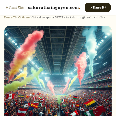
sakurathainguyen.com
.
Trang Chủ
Đăng Ký
Home
›
Tất Cả Game
›
Nhà cái có sports 5Z777 cần kiểm tra gì trước khi đặt c