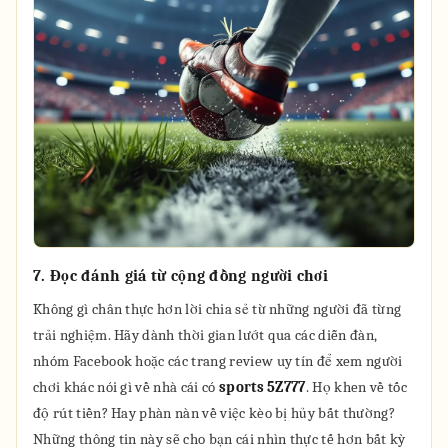
7. Đọc đánh giá từ cộng đồng người chơi
Không gì chân thực hơn lời chia sẻ từ những người đã từng
trải nghiệm. Hãy dành thời gian lướt qua các diễn đàn,
nhóm Facebook hoặc các trang review uy tín để xem người
chơi khác nói gì về nhà cái có
sports 5Z777
. Họ khen về tốc
độ rút tiền? Hay phàn nàn về việc kèo bị hủy bất thường?
Những thông tin này sẽ cho bạn cái nhìn thực tế hơn bất kỳ