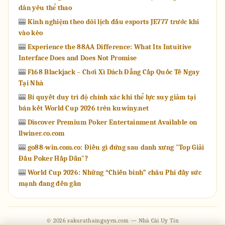
dân yêu thể thao
🎰
Kinh nghiệm theo dõi lịch đấu esports JE777 trước khi
vào kèo
🎰
Experience the 88AA Difference: What Its Intuitive
Interface Does and Does Not Promise
🎰
F168 Blackjack – Chơi Xì Dách Đẳng Cấp Quốc Tế Ngay
Tại Nhà
🎰
Bí quyết duy trì độ chính xác khi thể lực suy giảm tại
bán kết World Cup 2026 trên kuwiny.net
🎰
Discover Premium Poker Entertainment Available on
llwiner.co.com
🎰
go88-win.com.co: Điều gì đứng sau danh xưng "Top Giải
Đấu Poker Hấp Dẫn"?
🎰
World Cup 2026: Những “Chiến binh” châu Phi đầy sức
mạnh đang đến gần
© 2026 sakurathainguyen.com — Nhà Cái Uy Tín