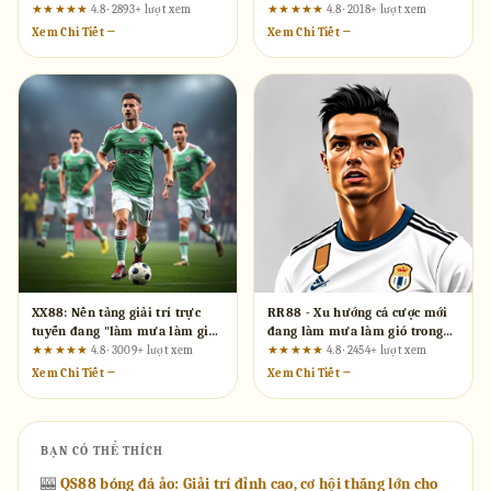
Đầu
Vui Mỗi Ngày
★★★★★
4.8 · 2893+ lượt xem
★★★★★
4.8 · 2018+ lượt xem
Xem Chi Tiết →
Xem Chi Tiết →
XX88: Nền tảng giải trí trực
RR88 - Xu hướng cá cược mới
tuyến đang "làm mưa làm gió"
đang làm mưa làm gió trong
tại Việt Nam
giới công nghệ
★★★★★
4.8 · 3009+ lượt xem
★★★★★
4.8 · 2454+ lượt xem
Xem Chi Tiết →
Xem Chi Tiết →
BẠN CÓ THỂ THÍCH
🎰
QS88 bóng đá ảo: Giải trí đỉnh cao, cơ hội thắng lớn cho