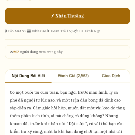
⚡ Nhận Thưởng
🔒 Bảo Mật SSL
🎰 Odds Cao
🔄 Hoàn Trả 1.5%
💳 Đa Kênh Nạp
🔥
207
người đang xem trang này
Nội Dung Bài Viết
Đánh Giá (2,562)
Giao Dịch
Có một buổi tối cuối tuần, bạn ngồi trước màn hình, ly cà
phê đã nguội từ lúc nào, và một trận đấu bóng đá đỉnh cao
sắp diễn ra. Cảm giác hồi hộp, muốn đặt một vài kèo để tăng
thêm phần kịch tính, ai mà chẳng có đúng không? Nhưng
khoan đã, trước khi nhấn nút "Đặt cược", có vài thứ bạn cần
kiểm tra kỹ càng, nhất là khi bạn đang chơi tại một nhà cái