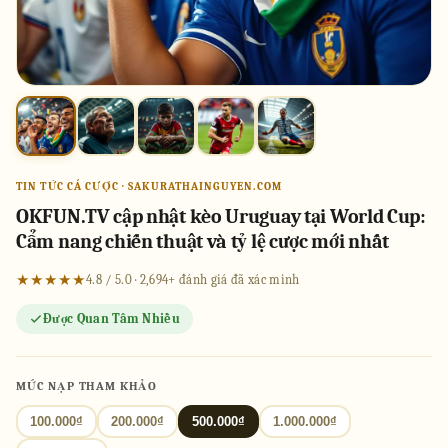
TIN TỨC CÁ CƯỢC · SAKURATHAINGUYEN.COM
OKFUN.TV cập nhật kèo Uruguay tại World Cup:
Cẩm nang chiến thuật và tỷ lệ cược mới nhất
★★★★★
4.8 / 5.0 · 2,694+ đánh giá đã xác minh
Được Quan Tâm Nhiều
MỨC NẠP THAM KHẢO
100.000₫
200.000₫
500.000₫
1.000.000₫