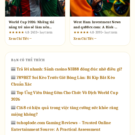
World Cup 2026: Những tài
West Ham Investment News
năng trẻ nào sẽ làm nên
and qs88cv.com: A Risk-
chuyện?
Focused User Flow Review
★★★★★
4.8 · 2433+ lượt xem
★★★★★
4.8 · 3091+ lượt xem
Xem Chi Tiết →
Xem Chi Tiết →
BẠN CÓ THỂ THÍCH
🎰
Trả lời nhanh: Sảnh casino NH88 đông đúc nhờ điều gì?
🎰
789BET Soi Kèo Trước Giờ Bóng Lăn: Bí Kíp Bắt Kèo
Chuẩn Xác
🎰
Top Ứng Viên Đáng Gờm Cho Chức Vô Địch World Cup
2026
🎰
C168 có hiệu quả trong việc tăng cường sức khỏe răng
miệng không?
🎰
tuhoplode.com Gaming Reviews – Trusted Online
Entertainment Source: A Practical Assessment