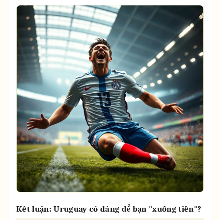
Kết luận: Uruguay có đáng để bạn "xuống tiền"?