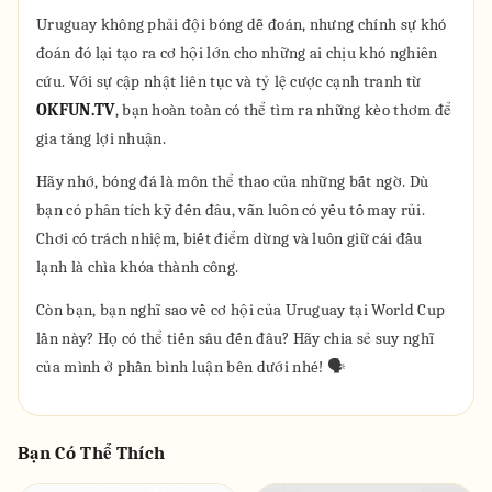
Uruguay không phải đội bóng dễ đoán, nhưng chính sự khó
đoán đó lại tạo ra cơ hội lớn cho những ai chịu khó nghiên
cứu. Với sự cập nhật liên tục và tỷ lệ cược cạnh tranh từ
OKFUN.TV
, bạn hoàn toàn có thể tìm ra những kèo thơm để
gia tăng lợi nhuận.
Hãy nhớ, bóng đá là môn thể thao của những bất ngờ. Dù
bạn có phân tích kỹ đến đâu, vẫn luôn có yếu tố may rủi.
Chơi có trách nhiệm, biết điểm dừng và luôn giữ cái đầu
lạnh là chìa khóa thành công.
Còn bạn, bạn nghĩ sao về cơ hội của Uruguay tại World Cup
lần này? Họ có thể tiến sâu đến đâu? Hãy chia sẻ suy nghĩ
của mình ở phần bình luận bên dưới nhé! 🗣️
Bạn Có Thể Thích