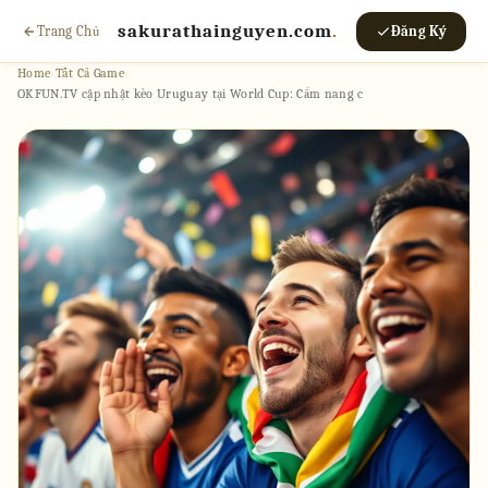
sakurathainguyen.com
.
Trang Chủ
Đăng Ký
Home
›
Tất Cả Game
›
OKFUN.TV cập nhật kèo Uruguay tại World Cup: Cẩm nang c