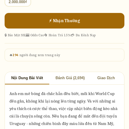
2.000.000₫
⚡ Nhận Thưởng
🔒 Bảo Mật SSL
🎰 Odds Cao
🔄 Hoàn Trả 1.5%
💳 Đa Kênh Nạp
🔥
194
người đang xem trang này
Nội Dung Bài Viết
Đánh Giá (2,694)
Giao Dịch
Anh em mê bóng đá chắc hẳn đều biết, mỗi khi World Cup
đến gần, không khí lại nóng lên từng ngày. Và với những ai
yêu thích cá cược thể thao, việc cập nhật biến động kèo nhà
cái là chuyện sống còn. Nếu bạn đang để mắt đến đội tuyển
Uruguay - những chiến binh đầy máu lửa đến từ Nam Mỹ,