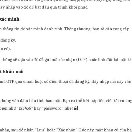
Hãy nhấp vào đó để bắt đầu quá trình khôi phục.
 xác minh
p thông tin để xác minh danh tính. Thông thường, bạn sẽ cần cung cấp:
đăng ký.
ếu có).
 thống sẽ dựa vào đó để gửi mã xác nhận (OTP) hoặc link đặt lại mật k
ật khẩu mới
 mã OTP qua email hoặc số điện thoại đã đăng ký. Hãy nhập mã này vào 
ưng vẫn đảm bảo tính bảo mật. Bạn có thể kết hợp tên viết tắt của ng
iến như "123456" hay "password" nhé! 🔐
nhận, sau đó nhấn "Lưu" hoặc "Xác nhận". Lúc này, mật khẩu cũ của bạ