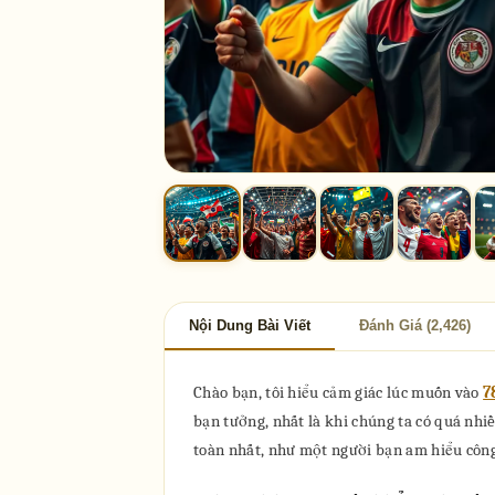
Nội Dung Bài Viết
Đánh Giá (2,426)
Chào bạn, tôi hiểu cảm giác lúc muốn vào
7
bạn tưởng, nhất là khi chúng ta có quá nhi
toàn nhất, như một người bạn am hiểu côn