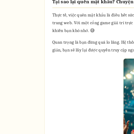
Tại sao lại quên mật khẩu? Chuyệ
Thực tế, việc quên mật khẩu là điều hết s
trang web. Với một cổng game giải trí trự
khiến bạn khó nhớ. 😅
Quan trọng là bạn đừng quá lo lắng. Hệ th
giản, bạn sẽ lấy lại được quyền truy cập nga