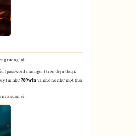
ong tương lai:
ẩu (password manager) trên điện thoại.
 uy tín như
789win
và nhớ nó như một thói
ễn ra suôn sẻ.