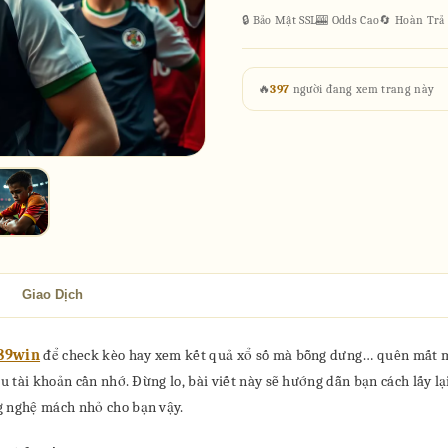
🔒 Bảo Mật SSL
🎰 Odds Cao
🔄 Hoàn Trả
🔥
397
người đang xem trang này
Giao Dịch
89win
để check kèo hay xem kết quả xổ số mà bỗng dưng… quên mất m
ều tài khoản cần nhớ. Đừng lo, bài viết này sẽ hướng dẫn bạn cách lấy 
g nghệ mách nhỏ cho bạn vậy.