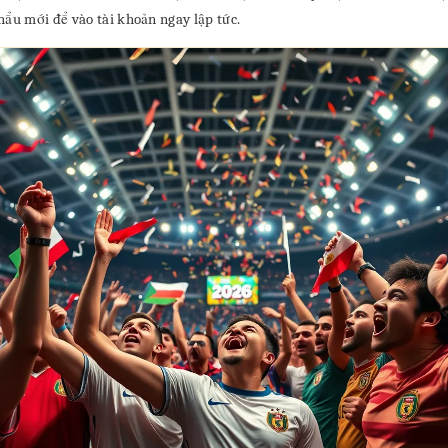
ẩu mới để vào tài khoản ngay lập tức.