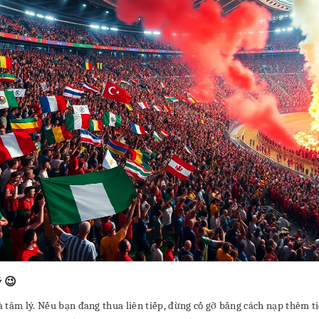
ý 😉
là tâm lý. Nếu bạn đang thua liên tiếp, đừng cố gỡ bằng cách nạp thêm 