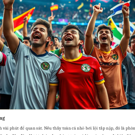
òng
 vài phút để quan sát. Nếu thấy toàn cá nhỏ bơi lội tấp nập, đó là ph