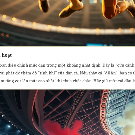
h hoạt
bạn điều chỉnh mức đạn trong một khoảng nhất định. Đây là "cứu cánh"
vài phát để thăm dò "tính khí" của đàn cá. Nếu thấy cá "dễ ăn", bạn có 
m tăng vọt lên mức cao nhất khi chưa chắc chắn. Hãy giữ một cái đầu 