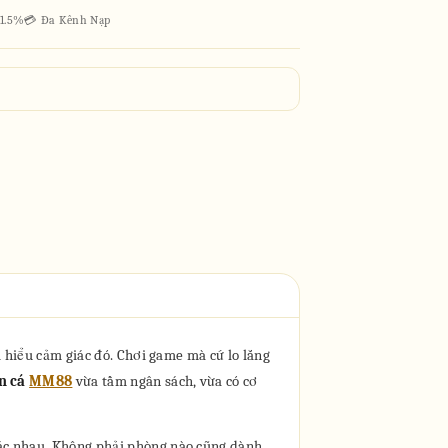
 1.5%
💳 Đa Kênh Nạp
i hiểu cảm giác đó. Chơi game mà cứ lo lắng
n cá
MM88
vừa tầm ngân sách, vừa có cơ
hác nhau. Không phải phòng nào cũng dành