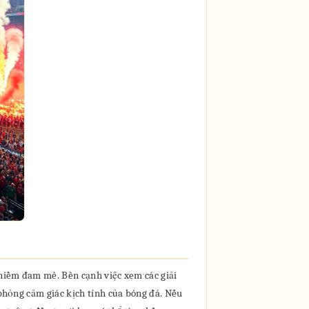
 niềm đam mê. Bên cạnh việc xem các giải
phỏng cảm giác kịch tính của bóng đá. Nếu