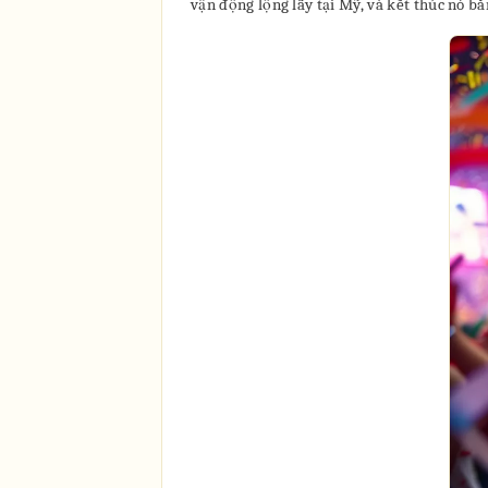
vận động lộng lẫy tại Mỹ, và kết thúc nó b