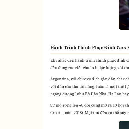
Hành Trình Chinh Phục Đỉnh Cao: 
Khi nhắc đến hành trình chinh phục đỉnh ca
đều đang ráo riết chuẩn bị lực lượng với t
Argentina, với chức vô địch gần đây, chắc 
với dàn cầu thủ tài năng, luôn là một thế 
ngáng đường" như Bồ Đào Nha, Hà Lan hay
Sự mở rộng lên 48 đội cũng mở ra cơ hội c
Croatia năm 2018? Mọi thứ đều có thể xảy r