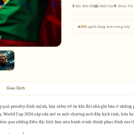
🔒 Bảo Mật SSL
🎰 Odds Cao
🔄 Hoàn Trả
🔥
376
người đang xem trang này
Giao Dịch
 quả penalty định mệnh, hay niềm vỡ òa khi đội nhà ghi bàn ở những 
y, World Cup 2026 sắp sửa mở ra một chương mới đầy kịch tính, hứa hẹn
điểm qua những điều đặc biệt làm nên hành trình chinh phục đỉnh cao t