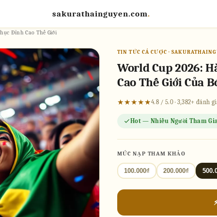
sakurathainguyen.com
.
hục Đỉnh Cao Thế Giới
TIN TỨC CÁ CƯỢC · SAKURATHAIN
World Cup 2026: H
Cao Thế Giới Của 
★★★★★
4.8 / 5.0 · 3,382+ đánh 
Hot — Nhiều Người Tham Gi
MỨC NẠP THAM KHẢO
100.000₫
200.000₫
500.