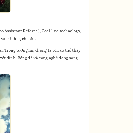
o Assistant Referee), Goal-line technology,
g và minh bạch hơn.
. Trong tương lai, chúng ta còn có thể thấy
uyết định. Bóng đá và công nghệ đang song